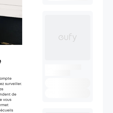
é
 compte
z surveiller.
as
endent de
ue vous
ermet
 écueils