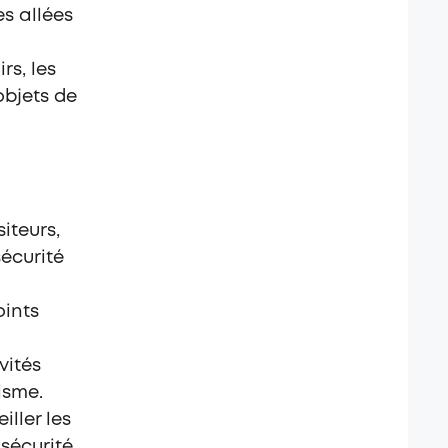
es allées
rs, les
objets de
siteurs,
écurité
oints
vités
isme.
ller les
 sécurité