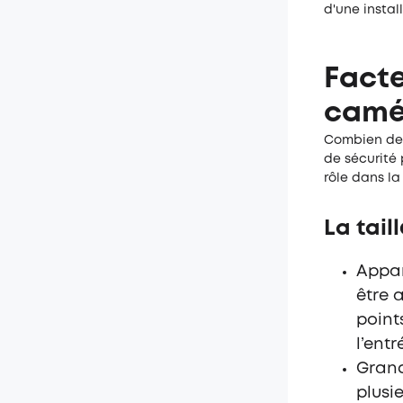
d'une
instal
Facte
camé
Combien de 
de sécurité 
rôle dans la
La tail
Appar
être 
points
l’entr
Grand
plusi