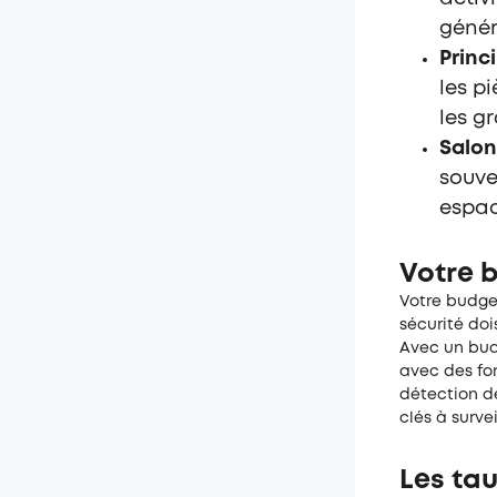
génér
Princi
les p
les g
Salon
souve
espa
Votre 
Votre budge
sécurité doi
Avec un bud
avec des fon
détection de
clés à surve
Les tau