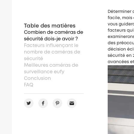
Déterminer
facile, mais
vous guidera
Table des matières
facteurs qu
Combien de caméras de
examinerons 
sécurité dois-je avoir ?
des préoccu
Facteurs influençant le
décision écl
nombre de caméras de
sécurité en 
sécurité
avancées et
Meilleures caméras de
surveillance eufy
Conclusion
FAQ