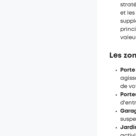
strat
et le
suppl
princ
valeur
Les zon
Porte
agiss
de vo
Portes
d'entr
Garag
suspe
Jardin
activ