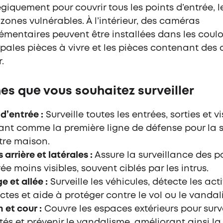
égiquement
pour couvrir tous les points d’entrée, l
s zones vulnérables. À l’intérieur, des caméras
émentaires peuvent être installées dans les couloi
ipales pièces à vivre et les pièces contenant des 
.
es que vous souhaitez surveiller
 d’entrée :
Surveille toutes les entrées, sorties et vi
ant comme la première ligne de défense pour la s
tre maison.
 arrière et latérales :
Assure la surveillance des p
ée moins visibles, souvent ciblés par les intrus.
e et allée :
Surveille les véhicules, détecte les acti
ctes et aide à protéger contre le vol ou le vandal
 et cour :
Couvre les espaces extérieurs pour survei
ités et prévenir le vandalisme, améliorant ainsi la