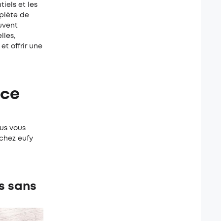
tiels et les
mplète de
ouvent
lles,
t offrir une
nce
ous vous
chez eufy
es sans