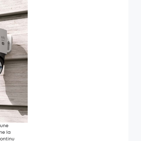
'une
ne la
continu