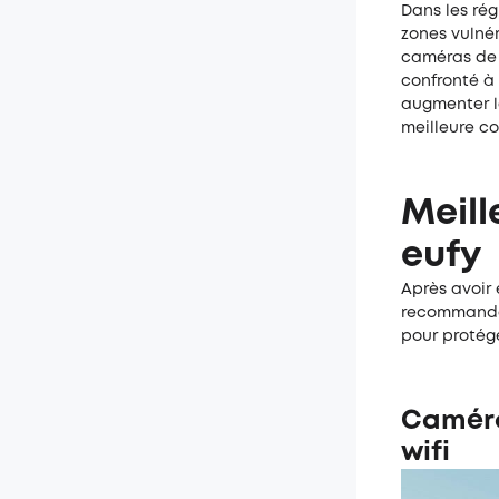
Dans les régi
zones vulnér
caméras de s
confronté à 
augmenter le
meilleure co
Meill
eufy
Après avoir
recommandon
pour protég
Caméra
wifi