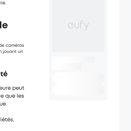
lé.
de
 de caméras
n jouant un
été
eure peut
e que les
que
iétés,