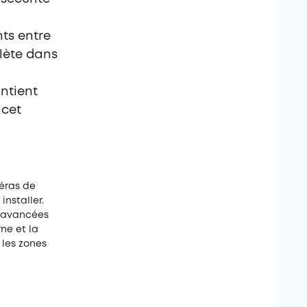
ts entre
plète dans
ntient
 cet
éras de
installer.
s avancées
ne et la
 les zones