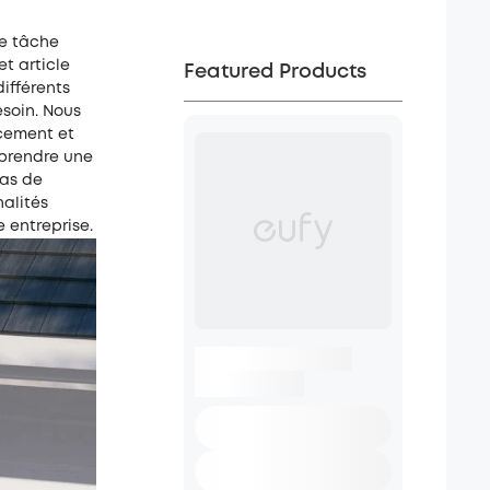
ne tâche
et article
Featured Products
ifférents
esoin. Nous
ncement et
 prendre une
ras de
nalités
 entreprise.