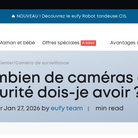
🔥 NOUVEAU ! Découvrez le eufy Robot tondeuse C15.
Maman et bébé
Offres spéciales
Avantages
À saisir
Center
/
Caméra de surveillance
bien de caméras
urité dois-je avoir 
r Jan 27, 2026 by
eufy team
min read
|