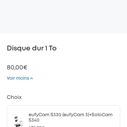
Disque dur 1 To
80,00€
Voir moins
Choix
eufyCam S330 (eufyCam 3)+SoloCam
S340