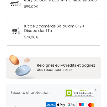
eufy SoloCam E30 *4+ HomeBase S380
599,00€
Kit de 2 caméras SoloCam E42 +
Disque dur 1 To
579,00€
Rejoignez eufyCredits et gagnez
des récompenses
Sécurité et protection