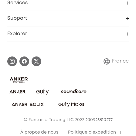
Services
Remises éducation
Portail Web de sécurité
Support
Programme de partenariat eufy
Centre d'aide intelligent
Explorer
Informations sur la garantie
Histoire de la marque eufy
Demander l'application de ma garantie
Communauté eufy Security
France
FAQ sur les commandes
Nous contacter
Annuler la commande
Blog
© Fantasia Trading LLC 2022 200923810277
À propos de nous
Politique d'expédition